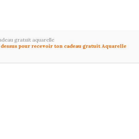
ToutDessiner
z le dessin et l'aquarelle facilement, même si vous dé
adeau gratuit aquarelle
u dessus pour recevoir ton cadeau gratuit Aquarelle
IL
COMMENCER ICI
DESSIN
AQUARELL
T PROGRESSER EN DESSIN ET AQUARELLE :
FO
s tutoriels progressifs, des conseils sur