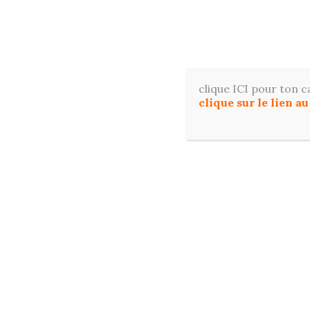
Aller
au
contenu
Apprene
clique ICI pour ton c
clique sur le lien a
ACCUE
RESSOURCES OFFERTES POUR DÉBUTER E
Catégorie :
Aquarelle
Apprenez à peindre à l’aquarelle avec de