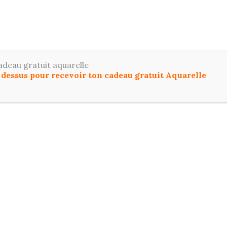
ToutDessiner
z le dessin et l'aquarelle facilement, même si vous dé
adeau gratuit aquarelle
u dessus pour recevoir ton cadeau gratuit Aquarelle
IL
COMMENCER ICI
DESSIN
AQUARELL
T PROGRESSER EN DESSIN ET AQUARELLE :
FO
s tutoriels progressifs, des conseils sur