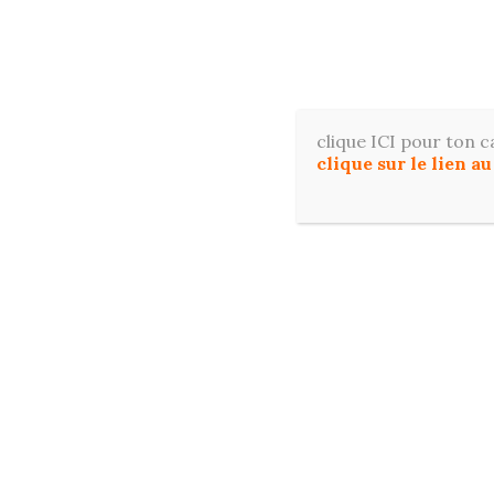
Aller
au
contenu
Apprene
clique ICI pour ton c
clique sur le lien a
ACCUE
RESSOURCES OFFERTES POUR DÉBUTER E
Catégorie :
Aquarelle
Apprenez à peindre à l’aquarelle avec de