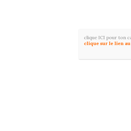
Aller
au
contenu
Apprene
clique ICI pour ton c
clique sur le lien a
ACCUE
RESSOURCES OFFERTES POUR DÉBUTER E
Étiquette :
Biche à l’aquarelle