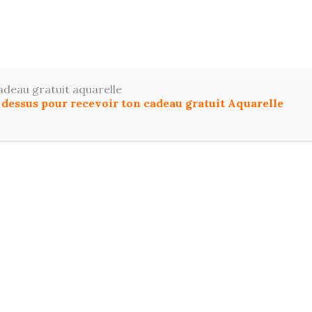
ToutDessiner
z le dessin et l'aquarelle facilement, même si vous dé
adeau gratuit aquarelle
u dessus pour recevoir ton cadeau gratuit Aquarelle
IL
COMMENCER ICI
DESSIN
AQUARELL
T PROGRESSER EN DESSIN ET AQUARELLE :
FO