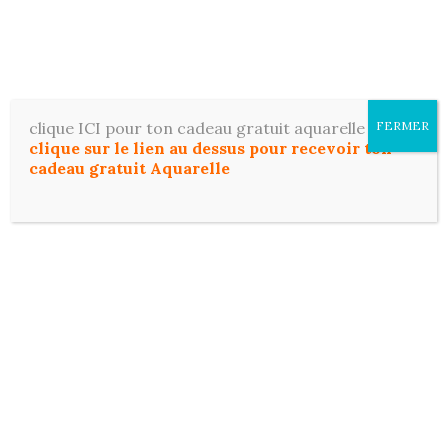
Aller
ToutDessiner
au
contenu
Apprenez le dessin et l'aquarelle facilement, même
si vous débutez.
clique ICI pour ton cadeau gratuit aquarelle
FERMER
clique sur le lien au dessus pour recevoir ton
cadeau gratuit Aquarelle
Recherch
MENU
Étiquette :
coucher de solei