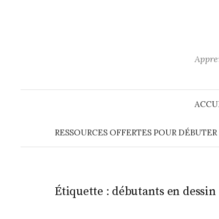
Aller
au
contenu
Appren
ACCU
RESSOURCES OFFERTES POUR DÉBUTER E
Étiquette :
débutants en dessin