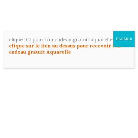
Aller
ToutDessiner
au
contenu
Apprenez le dessin et l'aquarelle facilement, même
si vous débutez.
clique ICI pour ton cadeau gratuit aquarelle
FERMER
clique sur le lien au dessus pour recevoir ton
cadeau gratuit Aquarelle
Recherch
MENU
Étiquette :
dessin débutants