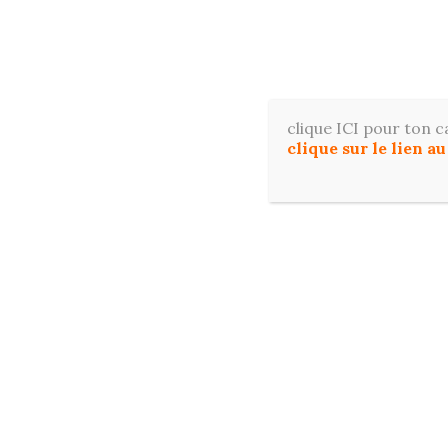
Aller
au
contenu
Apprene
clique ICI pour ton c
clique sur le lien a
ACCUE
RESSOURCES OFFERTES POUR DÉBUTER E
Étiquette :
dessin feuilles auto