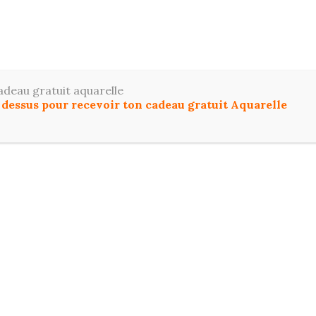
ToutDessiner
z le dessin et l'aquarelle facilement, même si vous dé
adeau gratuit aquarelle
u dessus pour recevoir ton cadeau gratuit Aquarelle
IL
COMMENCER ICI
DESSIN
AQUARELL
T PROGRESSER EN DESSIN ET AQUARELLE :
FO
mne