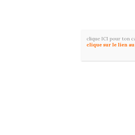
Aller
au
contenu
Apprene
clique ICI pour ton c
clique sur le lien a
ACCUE
RESSOURCES OFFERTES POUR DÉBUTER E
Étiquette :
dessiner sans stress