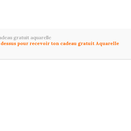
ToutDessiner
z le dessin et l'aquarelle facilement, même si vous dé
adeau gratuit aquarelle
u dessus pour recevoir ton cadeau gratuit Aquarelle
IL
COMMENCER ICI
DESSIN
AQUARELL
T PROGRESSER EN DESSIN ET AQUARELLE :
FO