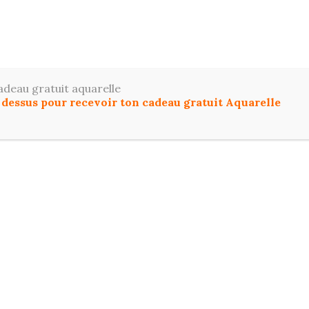
ToutDessiner
z le dessin et l'aquarelle facilement, même si vous dé
adeau gratuit aquarelle
u dessus pour recevoir ton cadeau gratuit Aquarelle
IL
COMMENCER ICI
DESSIN
AQUARELL
T PROGRESSER EN DESSIN ET AQUARELLE :
FO