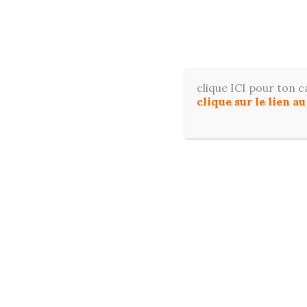
Aller
au
contenu
Apprene
clique ICI pour ton c
clique sur le lien a
ACCUE
RESSOURCES OFFERTES POUR DÉBUTER E
Étiquette :
pinceaux aquarelle