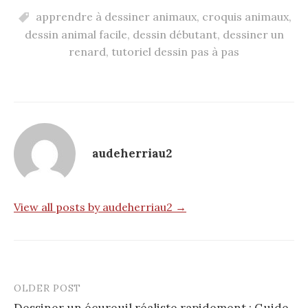
apprendre à dessiner animaux
,
croquis animaux
,
dessin animal facile
,
dessin débutant
,
dessiner un
renard
,
tutoriel dessin pas à pas
audeherriau2
View all posts by audeherriau2 →
OLDER POST
Post
Dessiner un écureuil réaliste rapidement : Guide